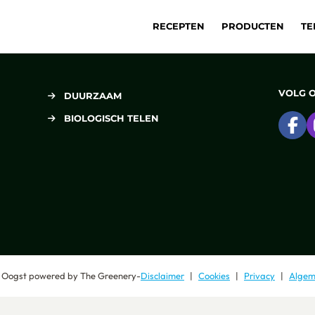
RECEPTEN
PRODUCTEN
TE
VOLG 
DUURZAAM
BIOLOGISCH TELEN
Ga
 Oogst
powered by
The Greenery
-
Disclaimer
Cookies
Privacy
Algem