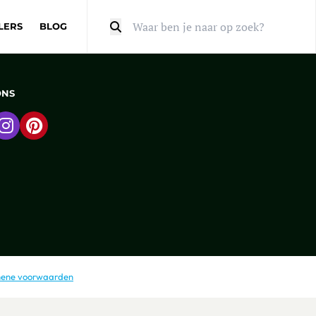
LERS
BLOG
Zoeken
ONS
 naar Facebook
Ga naar Instagram
Ga naar Pinterest
ene voorwaarden