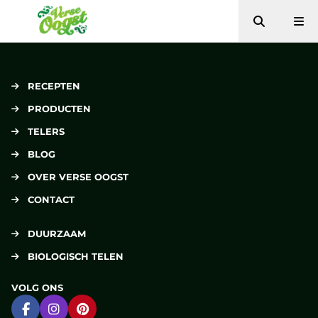
Zoeken
Me
Verse Oogst
RECEPTEN
PRODUCTEN
TELERS
BLOG
OVER VERSE OOGST
CONTACT
DUURZAAM
BIOLOGISCH TELEN
VOLG ONS
Ga naar Facebook
Ga naar Instagram
Ga naar Pinterest