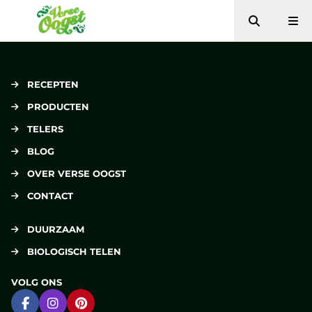
Zoeken
Me
Verse Oogst
RECEPTEN
PRODUCTEN
TELERS
BLOG
OVER VERSE OOGST
CONTACT
DUURZAAM
BIOLOGISCH TELEN
VOLG ONS
Ga naar Facebook
Ga naar Instagram
Ga naar Pinterest