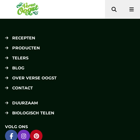
Zoeken
Me
Verse Oogst
RECEPTEN
PRODUCTEN
TELERS
BLOG
OVER VERSE OOGST
CONTACT
DUURZAAM
BIOLOGISCH TELEN
VOLG ONS
Ga naar Facebook
Ga naar Instagram
Ga naar Pinterest