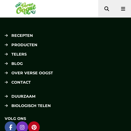
Zoeken
Me
Verse Oogst
RECEPTEN
PRODUCTEN
TELERS
BLOG
OVER VERSE OOGST
CONTACT
DUURZAAM
BIOLOGISCH TELEN
VOLG ONS
Ga naar Facebook
Ga naar Instagram
Ga naar Pinterest