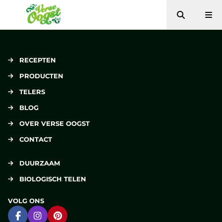
Zoeken
Me
Verse Oogst
RECEPTEN
PRODUCTEN
TELERS
BLOG
OVER VERSE OOGST
CONTACT
DUURZAAM
BIOLOGISCH TELEN
VOLG ONS
Ga naar Facebook
Ga naar Instagram
Ga naar Pinterest