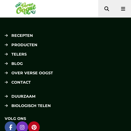
Zoeken
Me
Verse Oogst
RECEPTEN
PRODUCTEN
TELERS
BLOG
OVER VERSE OOGST
CONTACT
DUURZAAM
BIOLOGISCH TELEN
VOLG ONS
Ga naar Facebook
Ga naar Instagram
Ga naar Pinterest