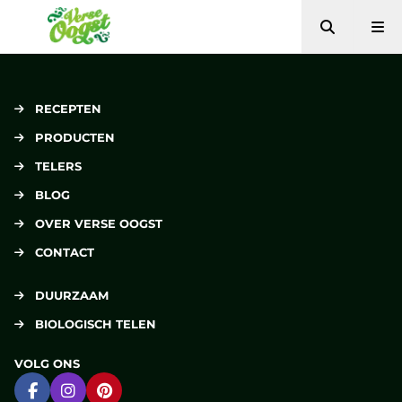
Zoeken
Me
Verse Oogst
RECEPTEN
PRODUCTEN
TELERS
BLOG
OVER VERSE OOGST
CONTACT
DUURZAAM
BIOLOGISCH TELEN
VOLG ONS
Ga naar Facebook
Ga naar Instagram
Ga naar Pinterest