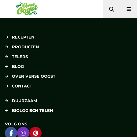
Zoeken
Me
Verse Oogst
RECEPTEN
PRODUCTEN
TELERS
BLOG
OVER VERSE OOGST
CONTACT
DUURZAAM
BIOLOGISCH TELEN
VOLG ONS
Ga naar Facebook
Ga naar Instagram
Ga naar Pinterest