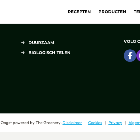
RECEPTEN
PRODUCTEN
TE
VOLG 
DUURZAAM
BIOLOGISCH TELEN
Ga
 Oogst
powered by
The Greenery
-
Disclaimer
Cookies
Privacy
Algem