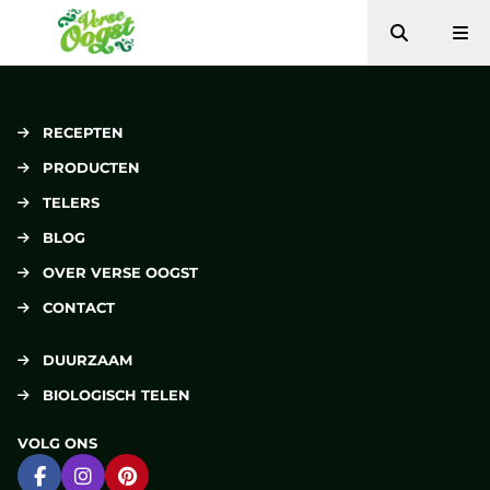
Zoeken
Me
Verse Oogst
RECEPTEN
PRODUCTEN
TELERS
BLOG
OVER VERSE OOGST
CONTACT
DUURZAAM
BIOLOGISCH TELEN
VOLG ONS
Ga naar Facebook
Ga naar Instagram
Ga naar Pinterest