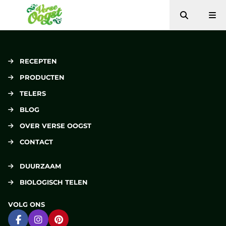
Zoeken
Me
Verse Oogst
RECEPTEN
PRODUCTEN
TELERS
BLOG
OVER VERSE OOGST
CONTACT
DUURZAAM
BIOLOGISCH TELEN
VOLG ONS
Ga naar Facebook
Ga naar Instagram
Ga naar Pinterest