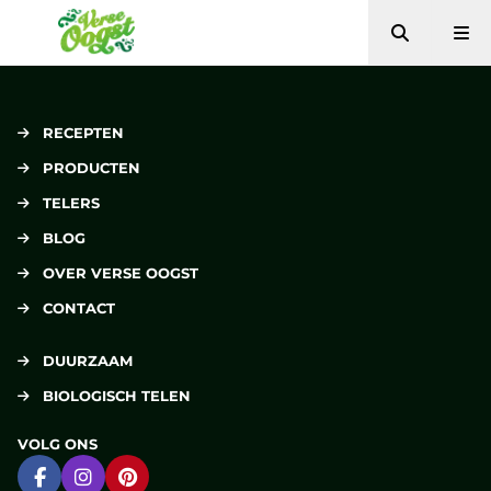
Zoeken
Me
Verse Oogst
RECEPTEN
PRODUCTEN
TELERS
BLOG
OVER VERSE OOGST
CONTACT
DUURZAAM
BIOLOGISCH TELEN
VOLG ONS
Ga naar Facebook
Ga naar Instagram
Ga naar Pinterest