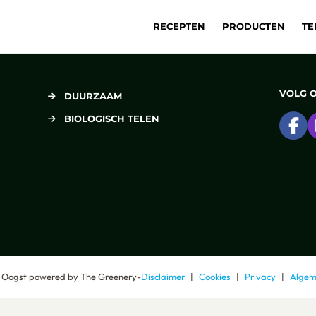
RECEPTEN
PRODUCTEN
TE
VOLG 
DUURZAAM
BIOLOGISCH TELEN
Ga
 Oogst
powered by
The Greenery
-
Disclaimer
Cookies
Privacy
Algem