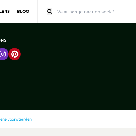
LERS
BLOG
Zoeken
ONS
 naar Facebook
Ga naar Instagram
Ga naar Pinterest
ene voorwaarden