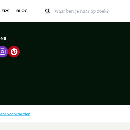
LERS
BLOG
Zoeken
ONS
 naar Facebook
Ga naar Instagram
Ga naar Pinterest
ene voorwaarden