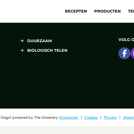
RECEPTEN
PRODUCTEN
TE
VOLG 
DUURZAAM
BIOLOGISCH TELEN
Ga
 Oogst
powered by
The Greenery
-
Disclaimer
Cookies
Privacy
Algem