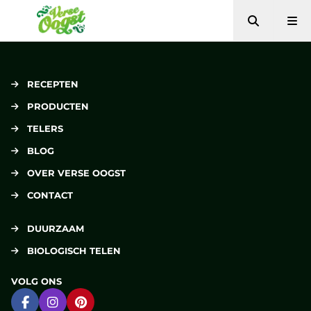
Zoeken
Me
Verse Oogst
RECEPTEN
PRODUCTEN
TELERS
BLOG
OVER VERSE OOGST
CONTACT
DUURZAAM
BIOLOGISCH TELEN
VOLG ONS
Ga naar Facebook
Ga naar Instagram
Ga naar Pinterest