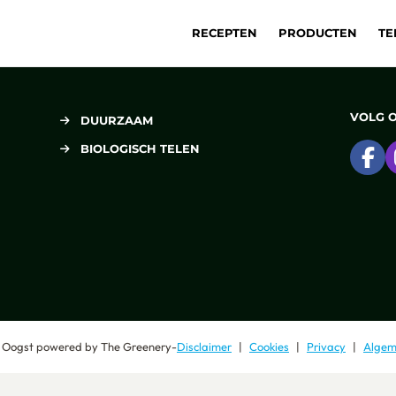
RECEPTEN
PRODUCTEN
TE
VOLG 
DUURZAAM
BIOLOGISCH TELEN
Ga
 Oogst
powered by
The Greenery
-
Disclaimer
Cookies
Privacy
Algem