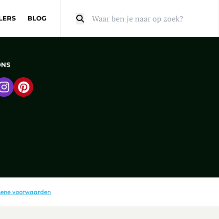
LERS
BLOG
Zoeken
ONS
 naar Facebook
Ga naar Instagram
Ga naar Pinterest
ene voorwaarden