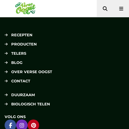
Zoeken
Me
Verse Oogst
RECEPTEN
PRODUCTEN
TELERS
BLOG
OVER VERSE OOGST
CONTACT
DUURZAAM
BIOLOGISCH TELEN
VOLG ONS
Ga naar Facebook
Ga naar Instagram
Ga naar Pinterest