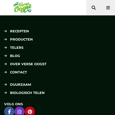
Zoeken
Me
Verse Oogst
RECEPTEN
PRODUCTEN
TELERS
BLOG
OVER VERSE OOGST
CONTACT
DUURZAAM
BIOLOGISCH TELEN
VOLG ONS
Ga naar Facebook
Ga naar Instagram
Ga naar Pinterest