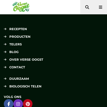
Zoeken
Me
Verse Oogst
RECEPTEN
PRODUCTEN
TELERS
BLOG
OVER VERSE OOGST
CONTACT
DUURZAAM
BIOLOGISCH TELEN
VOLG ONS
Ga naar Facebook
Ga naar Instagram
Ga naar Pinterest