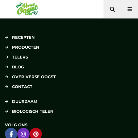
Zoeken
Me
Verse Oogst
RECEPTEN
PRODUCTEN
TELERS
BLOG
OVER VERSE OOGST
CONTACT
DUURZAAM
BIOLOGISCH TELEN
VOLG ONS
Ga naar Facebook
Ga naar Instagram
Ga naar Pinterest