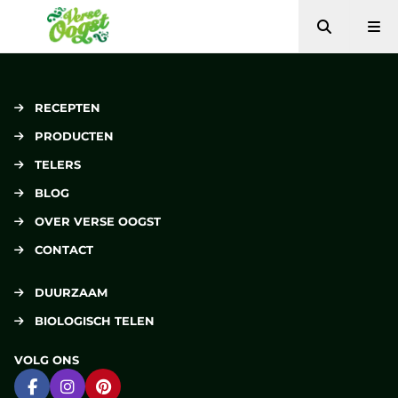
Zoeken
Me
Verse Oogst
RECEPTEN
PRODUCTEN
TELERS
BLOG
OVER VERSE OOGST
CONTACT
DUURZAAM
BIOLOGISCH TELEN
VOLG ONS
Ga naar Facebook
Ga naar Instagram
Ga naar Pinterest