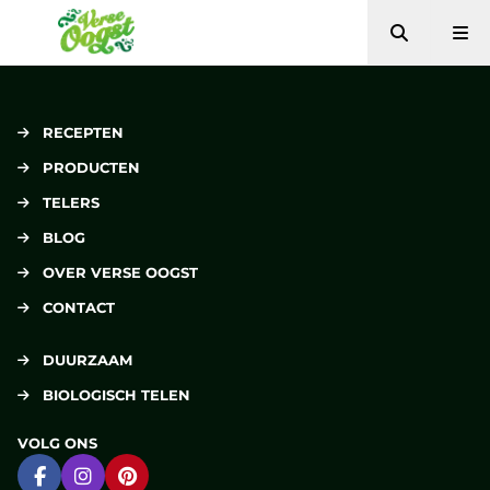
Zoeken
Me
Verse Oogst
RECEPTEN
PRODUCTEN
TELERS
BLOG
OVER VERSE OOGST
CONTACT
DUURZAAM
BIOLOGISCH TELEN
VOLG ONS
Ga naar Facebook
Ga naar Instagram
Ga naar Pinterest