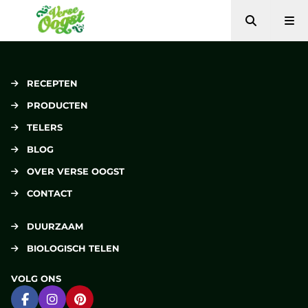
Zoeken
Me
Verse Oogst
RECEPTEN
PRODUCTEN
TELERS
BLOG
OVER VERSE OOGST
CONTACT
DUURZAAM
BIOLOGISCH TELEN
VOLG ONS
Ga naar Facebook
Ga naar Instagram
Ga naar Pinterest