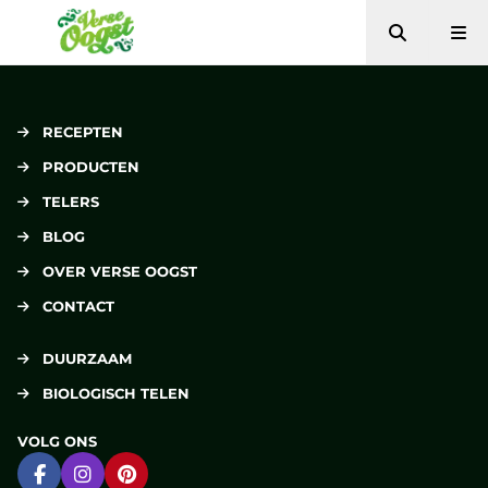
Zoeken
Me
Verse Oogst
RECEPTEN
PRODUCTEN
TELERS
BLOG
OVER VERSE OOGST
CONTACT
DUURZAAM
BIOLOGISCH TELEN
VOLG ONS
Ga naar Facebook
Ga naar Instagram
Ga naar Pinterest