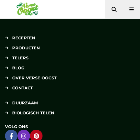
Zoeken
Me
Verse Oogst
RECEPTEN
PRODUCTEN
TELERS
BLOG
OVER VERSE OOGST
CONTACT
DUURZAAM
BIOLOGISCH TELEN
VOLG ONS
Ga naar Facebook
Ga naar Instagram
Ga naar Pinterest