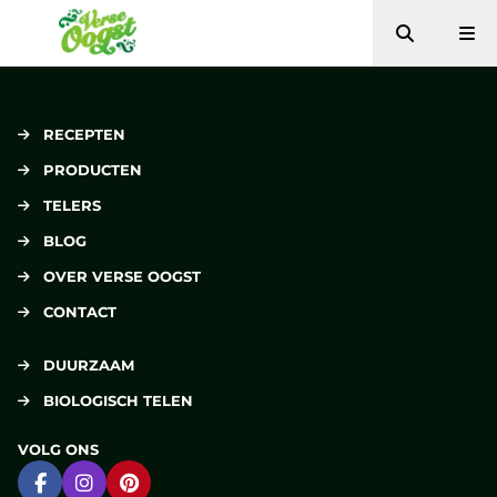
Zoeken
Me
Verse Oogst
RECEPTEN
PRODUCTEN
TELERS
BLOG
OVER VERSE OOGST
CONTACT
DUURZAAM
BIOLOGISCH TELEN
VOLG ONS
Ga naar Facebook
Ga naar Instagram
Ga naar Pinterest