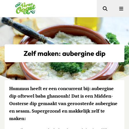
Zoeken
Me
Verse Oogst
Zelf maken: aubergine dip
Hummus heeft er een concurrent bij: aubergine
dip oftewel baba ghanoush! Dat is een Midden-
Oosterse dip gemaakt van geroosterde aubergine
en sesam. Supergezond en makkelijk zelf te
maken: