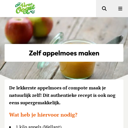
Zoeken
Me
Verse Oogst
Zelf appelmoes maken
De lekkerste appelmoes of compote maak je
natuurlijk zelf! Dit authentieke recept is ook nog
eens supergemakkelijk.
Wat heb je hiervoor nodig?
1 kilo appels (Wellant)