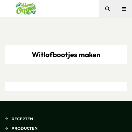
Zoeken
Me
Verse Oogst
Witlofbootjes maken
RECEPTEN
PRODUCTEN