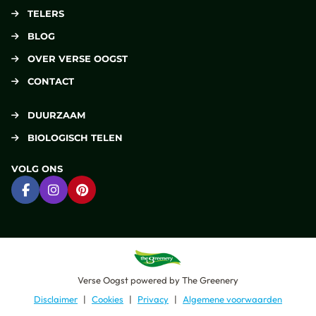
TELERS
BLOG
OVER VERSE OOGST
CONTACT
DUURZAAM
BIOLOGISCH TELEN
VOLG ONS
Ga naar Facebook
Ga naar Instagram
Ga naar Pinterest
Verse Oogst
powered by
The Greenery
Disclaimer
Cookies
Privacy
Algemene voorwaarden