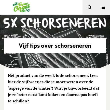
Zoeken
Me
Verse Oogst
Vijf tips over schorseneren
Het product van de week is de schorseneer. Lees
hier de vijf weetjes die je moet weten over de
‘asperge van de winter’! Wist je bijvoorbeeld dat
je ze beter eerst kunt koken en daarna pas hoeft
te schillen?