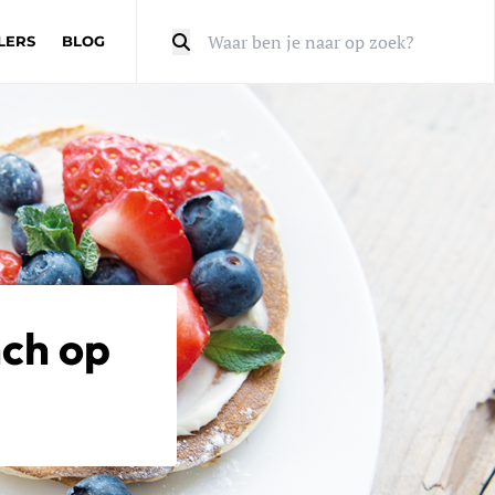
LERS
BLOG
Zoeken
nch op