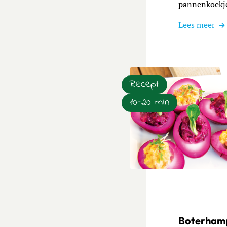
pannenkoekjes
Lees meer
Recept
10-20 min
Lees meer over Vrolijke ro
Boterhamp