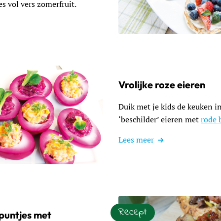
 vol vers zomerfruit.
Lees meer over Lekkere klei
Vrolijke roze eieren
Duik met je kids de keuken i
‘beschilder’ eieren met
rode 
Lees meer
ze eieren
Recept
untjes met