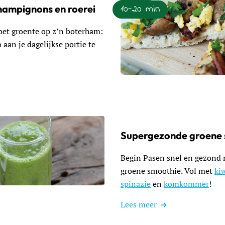
10-20 min
hampignons en roerei
oet groente op z’n boterham:
aan je dagelijkse portie te
Lees meer over Boterhampunt
Supergezonde groene 
Begin Pasen snel en gezond 
groene smoothie. Vol met
ki
spinazie
en
komkommer
!
nde groene smoothie
Lees meer