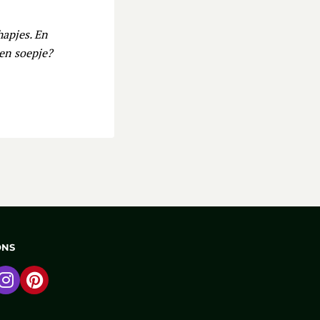
hapjes. En
een soepje?
ONS
 naar Facebook
Ga naar Instagram
Ga naar Pinterest