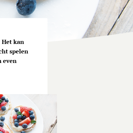
 Het kan
cht spelen
n even