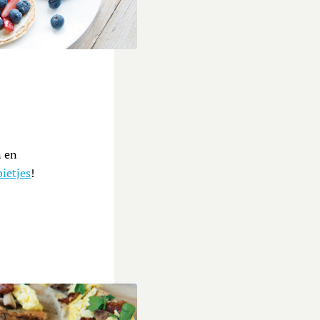
ne pannenkoekjes met monchou en fruit
n en
bietjes
!