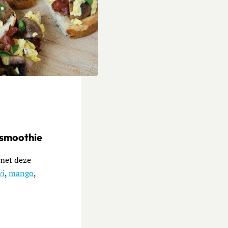
jes met kastanjechampignons en roerei
smoothie
met deze
wi
,
mango
,