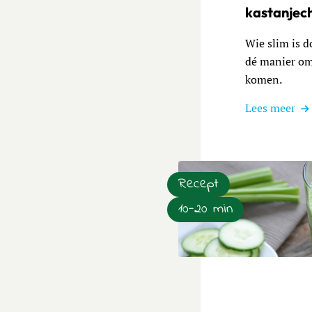
kastanjec
Wie slim is d
dé manier om 
komen.
Lees meer
Recept
10-20 min
Lees meer over Supergezo