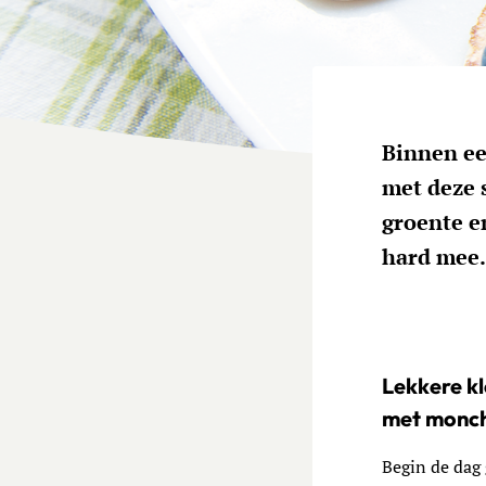
Binnen ee
met deze 
groente e
hard mee.
Lekkere k
met monch
Begin de dag