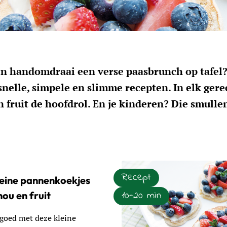
n handomdraai een verse paasbrunch op tafel?
snelle, simpele en slimme recepten. In elk gere
n fruit de hoofdrol. En je kinderen? Die smulle
Recept
leine pannenkoekjes
10-20 min
ou en fruit
 goed met deze kleine