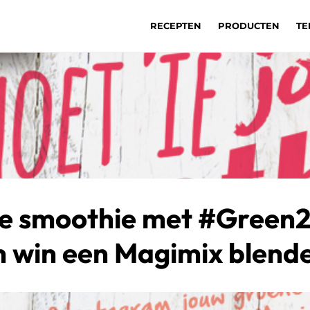
RECEPTEN
PRODUCTEN
TE
je smoothie met #Green
n win een Magimix blende