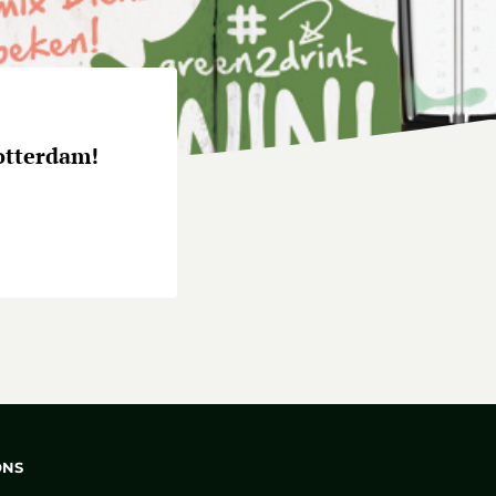
otterdam!
ONS