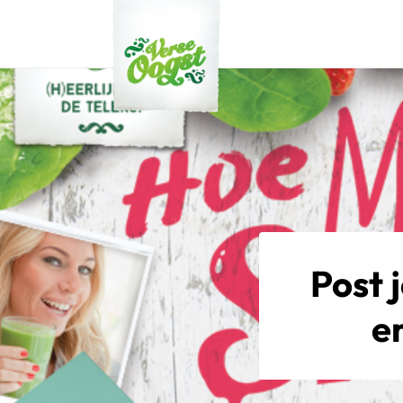
Verse Oogst
Post 
e