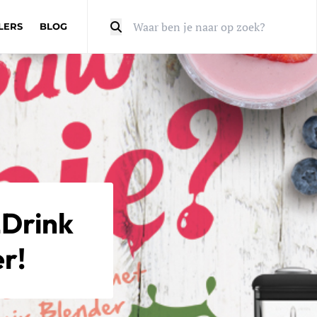
LERS
BLOG
Zoeken
2Drink
r!