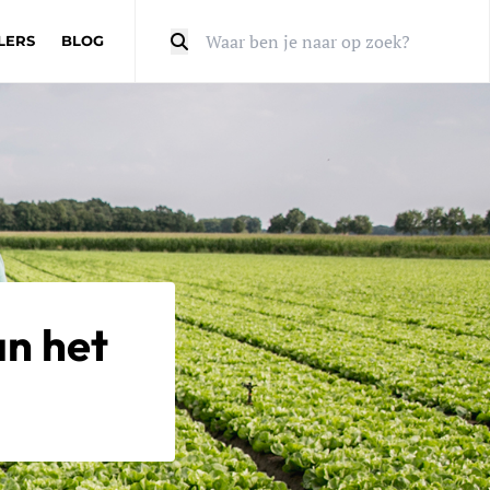
LERS
BLOG
Zoeken
n het