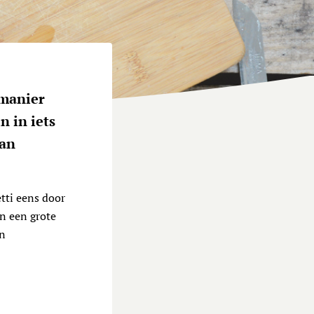
 manier
n in iets
van
tti eens door
an een grote
en