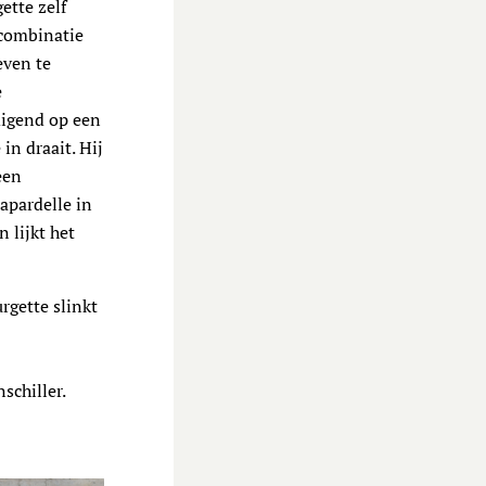
ette zelf
 combinatie
even te
e
ndigend op een
in draait. Hij
een
apardelle in
n lijkt het
rgette slinkt
schiller.