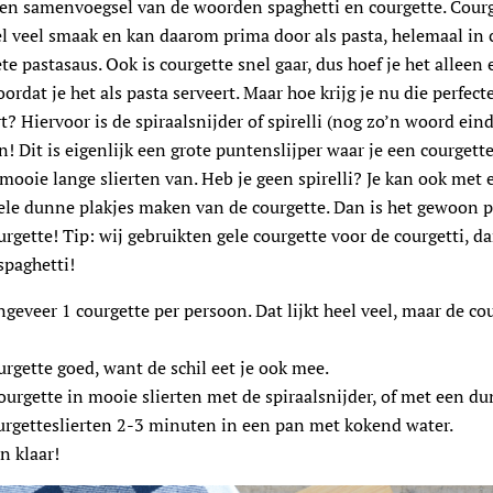
een samenvoegsel van de woorden spaghetti en courgette. Courg
el veel smaak en kan daarom prima door als pasta, helemaal in
ete pastasaus. Ook is courgette snel gaar, dus hoef je het alleen 
ordat je het als pasta serveert. Maar hoe krijg je nu die perfect
rt? Hiervoor is de spiraalsnijder of spirelli (nog zo’n woord ei
n! Dit is eigenlijk een grote puntenslijper waar je een courgette 
 mooie lange slierten van. Heb je geen spirelli? Je kan ook met 
ele dunne plakjes maken van de courgette. Dan is het gewoon p
urgette! Tip: wij gebruikten gele courgette voor de courgetti, da
spaghetti!
geveer 1 courgette per persoon. Dat lijkt heel veel, maar de cou
rgette goed, want de schil eet je ook mee.
ourgette in mooie slierten met de spiraalsnijder, of met een dun
urgetteslierten 2-3 minuten in een pan met kokend water.
n klaar!