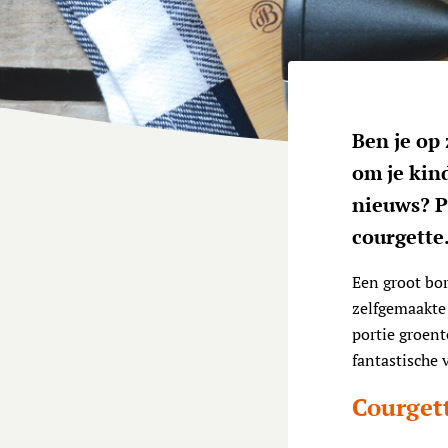
Ben je op
om je kin
nieuws? P
courgette.
Een groot bo
zelfgemaakte 
portie groent
fantastische 
Courget