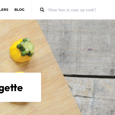
LERS
BLOG
Zoeken
gette