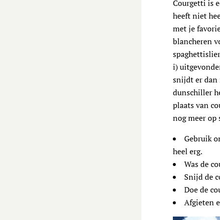
Courgetti is 
heeft niet he
met je favori
blancheren vo
spaghettislie
i) uitgevonde
snijdt er dan
dunschiller h
plaats van co
nog meer op 
Gebruik on
heel erg.
Was de cou
Snijd de c
Doe de co
Afgieten e