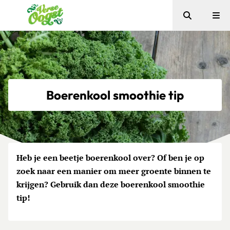
Zoeken
Me
Verse Oogst
Boerenkool smoothie tip
Heb je een beetje boerenkool over? Of ben je op
zoek naar een manier om meer groente binnen te
krijgen? Gebruik dan deze boerenkool smoothie
tip!