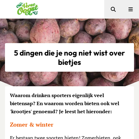
Zoeken
Me
Verse Oogst
5 dingen die je nog niet wist over
bietjes
Waarom drinken sporters eigenlijk veel
bietensap? En waarom worden bieten ook wel
'krootjes' genoemd? Je leest het hieronder:
Zomer & winter
Er bestaan twee soorten bieten! Zomerbieten, ook