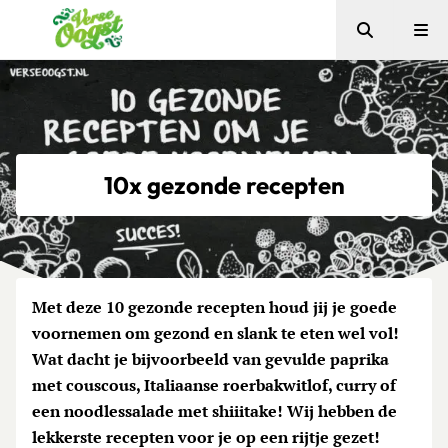
Zoeken
Me
Verse Oogst
10x gezonde recepten
Met deze 10 gezonde recepten houd jij je goede
voornemen om gezond en slank te eten wel vol!
Wat dacht je bijvoorbeeld van gevulde paprika
met couscous, Italiaanse roerbakwitlof, curry of
een noodlessalade met shiiitake! Wij hebben de
lekkerste recepten voor je op een rijtje gezet!