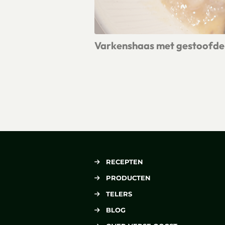
Varkenshaas met gestoofde 
Lees meer over Varkenshaas met ges
RECEPTEN
PRODUCTEN
TELERS
BLOG