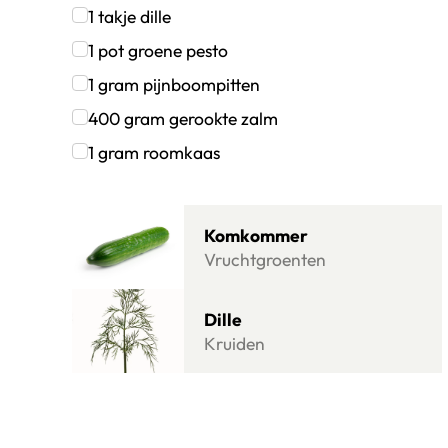
Klik om dit selectievakje aan te vinken
1
takje
dille
Klik om dit selectievakje aan te vinken
1
pot
groene pesto
Klik om dit selectievakje aan te vinken
1
gram
pijnboompitten
Klik om dit selectievakje aan te vinken
400
gram
gerookte zalm
Klik om dit selectievakje aan te vinken
1
gram
roomkaas
Klik om dit selectievakje aan te vinken
Lees meer over Komkommer
Komkommer
Vruchtgroenten
Lees meer over Dille
Dille
Kruiden