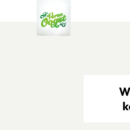
Verse Oogst
W
k