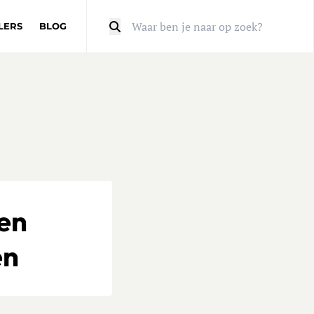
LERS
BLOG
Zoeken
en
en