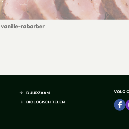
vanille-rabarber
toofde vanille-rabarber
VOLG 
DUURZAAM
BIOLOGISCH TELEN
Ga