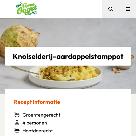
Zoeken
Me
Verse Oogst
Knolselderij-aardappelstamppot
Recept informatie
Groentengerecht
4 personen
Hoofdgerecht