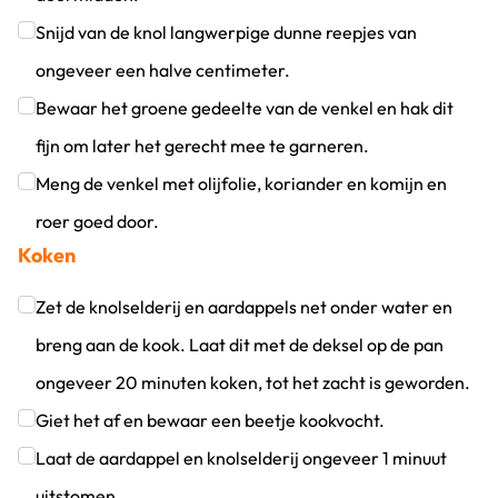
Klik om dit selectievakje aan te vinken
Snijd van de knol langwerpige dunne reepjes van
ongeveer een halve centimeter.
Klik om dit selectievakje aan te vinken
Bewaar het groene gedeelte van de venkel en hak dit
fijn om later het gerecht mee te garneren.
Klik om dit selectievakje aan te vinken
Meng de venkel met olijfolie, koriander en komijn en
roer goed door.
Koken
Klik om dit selectievakje aan te vinken
Zet de knolselderij en aardappels net onder water en
breng aan de kook. Laat dit met de deksel op de pan
ongeveer 20 minuten koken, tot het zacht is geworden.
Klik om dit selectievakje aan te vinken
Giet het af en bewaar een beetje kookvocht.
Klik om dit selectievakje aan te vinken
Laat de aardappel en knolselderij ongeveer 1 minuut
uitstomen.