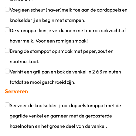
Klik om dit selectievakje aan te vinken
Voeg een scheut (haver)melk toe aan de aardappels en
knolselderij en begin met stampen.
Klik om dit selectievakje aan te vinken
De stamppot kun je verdunnen met extra kookvocht of
havermelk. Voor een romige smaak!
Klik om dit selectievakje aan te vinken
Breng de stamppot op smaak met peper, zout en
nootmuskaat.
Klik om dit selectievakje aan te vinken
Verhit een grillpan en bak de venkel in 2 à 3 minuten
totdat ze mooi geschroeid zijn.
Serveren
Klik om dit selectievakje aan te vinken
Serveer de knolselderij-aardappelstamppot met de
gegrilde venkel en garneer met de geroosterde
hazelnoten en het groene deel van de venkel.