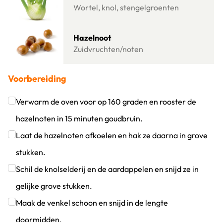
Wortel, knol, stengelgroenten
Lees meer over Hazelnoot
Hazelnoot
Zuidvruchten/noten
Voorbereiding
Verwarm de oven voor op 160 graden en rooster de
hazelnoten in 15 minuten goudbruin.
Klik om dit selectievakje aan te vinken
Laat de hazelnoten afkoelen en hak ze daarna in grove
stukken.
Klik om dit selectievakje aan te vinken
Schil de knolselderij en de aardappelen en snijd ze in
gelijke grove stukken.
Klik om dit selectievakje aan te vinken
Maak de venkel schoon en snijd in de lengte
doormidden.