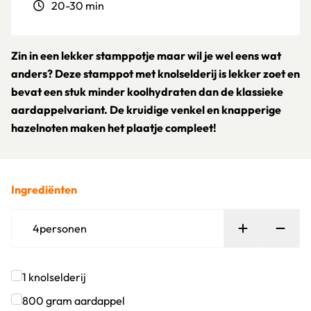
20-30 min
Zin in een lekker stamppotje maar wil je wel eens wat
anders? Deze stamppot met knolselderij is lekker zoet en
bevat een stuk minder koolhydraten dan de klassieke
aardappelvariant. De kruidige venkel en knapperige
hazelnoten maken het plaatje compleet!
Ingrediënten
Persoon toe
Verw
4
personen
1
knolselderij
Klik om dit selectievakje aan te vinken
800
gram
aardappel