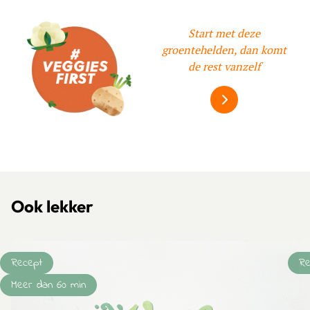
Klik om dit selectievakje aan te vinken
Start met deze
groentehelden, dan komt
de rest vanzelf
Alles over #veggi
Ook lekker
Recept
Re
Meer dan 60 min