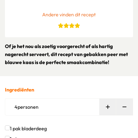
Andere vinden dit recept
Of je het nou als zoetig voorgerecht of als hartig
nagerecht serveert, dit recept van gebakken peer met
blauwe kaas is de perfecte smaakcombinatie!
Ingrediënten
Persoon toe
Verw
4
personen
1
pak
bladerdeeg