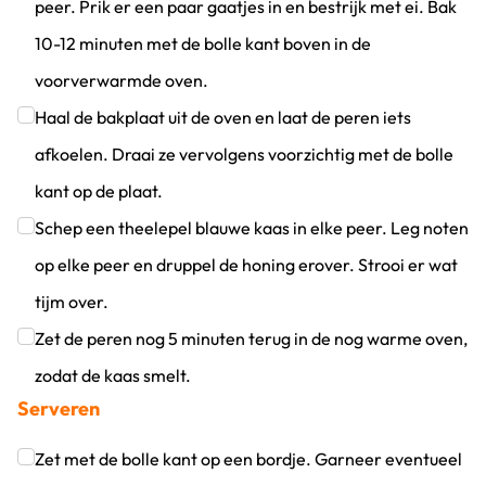
peer. Prik er een paar gaatjes in en bestrijk met ei. Bak
10-12 minuten met de bolle kant boven in de
voorverwarmde oven.
Klik om dit selectievakje aan te vinken
Haal de bakplaat uit de oven en laat de peren iets
afkoelen. Draai ze vervolgens voorzichtig met de bolle
kant op de plaat.
Klik om dit selectievakje aan te vinken
Schep een theelepel blauwe kaas in elke peer. Leg noten
op elke peer en druppel de honing erover. Strooi er wat
tijm over.
Klik om dit selectievakje aan te vinken
Zet de peren nog 5 minuten terug in de nog warme oven,
zodat de kaas smelt.
Serveren
Klik om dit selectievakje aan te vinken
Zet met de bolle kant op een bordje. Garneer eventueel