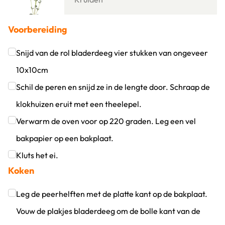
Voorbereiding
Snijd van de rol bladerdeeg vier stukken van ongeveer
10x10cm
Klik om dit selectievakje aan te vinken
Schil de peren en snijd ze in de lengte door. Schraap de
klokhuizen eruit met een theelepel.
Klik om dit selectievakje aan te vinken
Verwarm de oven voor op 220 graden. Leg een vel
bakpapier op een bakplaat.
Klik om dit selectievakje aan te vinken
Kluts het ei.
Koken
Klik om dit selectievakje aan te vinken
Leg de peerhelften met de platte kant op de bakplaat.
Vouw de plakjes bladerdeeg om de bolle kant van de