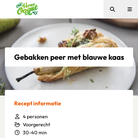
Zoeken
Me
Verse Oogst
Gebakken peer met blauwe kaas
Recept informatie
4 personen
Voorgerecht
30-40 min