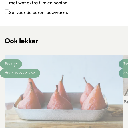
met wat extra tijm en honing.
Klik om dit selectievakje aan te vinken
Serveer de peren lauwwarm.
Klik om dit selectievakje aan te vinken
Ook lekker
Recept
Re
Meer dan 60 min
20
P
Le