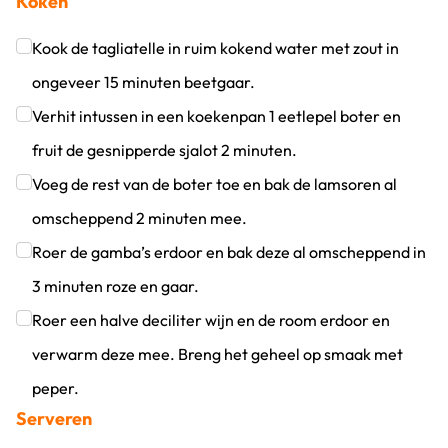
Koken
Klik om dit selectievakje aan te vinken
Kook de tagliatelle in ruim kokend water met zout in
ongeveer 15 minuten beetgaar.
Klik om dit selectievakje aan te vinken
Verhit intussen in een koekenpan 1 eetlepel boter en
fruit de gesnipperde sjalot 2 minuten.
Klik om dit selectievakje aan te vinken
Voeg de rest van de boter toe en bak de lamsoren al
omscheppend 2 minuten mee.
Klik om dit selectievakje aan te vinken
Roer de gamba’s erdoor en bak deze al omscheppend in
3 minuten roze en gaar.
Klik om dit selectievakje aan te vinken
Roer een halve deciliter wijn en de room erdoor en
verwarm deze mee. Breng het geheel op smaak met
peper.
Serveren
Klik om dit selectievakje aan te vinken