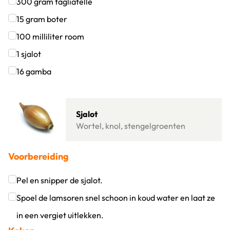
Klik om dit selectievakje aan te vinken
300
gram
tagliatelle
Klik om dit selectievakje aan te vinken
15
gram
boter
Klik om dit selectievakje aan te vinken
100
milliliter
room
Klik om dit selectievakje aan te vinken
1
sjalot
Klik om dit selectievakje aan te vinken
16
gamba
Klik om dit selectievakje aan te vinken
Lees meer over Sjalot
Sjalot
Wortel, knol, stengelgroenten
Voorbereiding
Pel en snipper de sjalot.
Klik om dit selectievakje aan te vinken
Spoel de lamsoren snel schoon in koud water en laat ze
in een vergiet uitlekken.