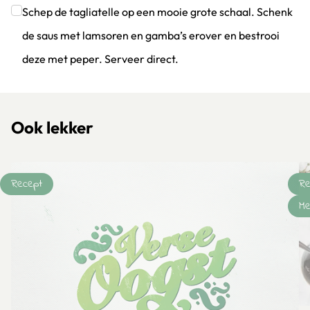
Schep de tagliatelle op een mooie grote schaal. Schenk
de saus met lamsoren en gamba’s erover en bestrooi
deze met peper. Serveer direct.
Klik om dit selectievakje aan te vinken
Ook lekker
Recept
Re
Me