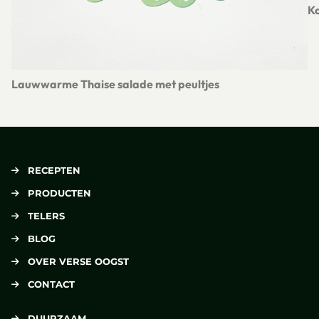
Ko
Le
Lauwwarme Thaise salade met peultjes
Lees meer over Lauwwarme Thaise salade met peultjes
RECEPTEN
PRODUCTEN
TELERS
BLOG
OVER VERSE OOGST
CONTACT
DUURZAAM