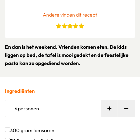
Andere vinden dit recept
En dan is het weekend. Vrienden komen eten. De kids
liggen op bed, de tafel is mooi gedekt en de feestelijke
pasta kan zo opgediend worden.
Ingrediënten
Persoon toe
Verw
4
personen
300
gram
lamsoren