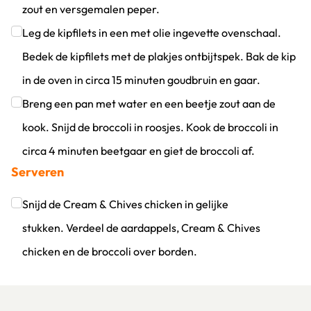
zout en versgemalen peper.
Klik om dit selectievakje aan te vinken
Leg de kipfilets in een met olie ingevette ovenschaal.
Bedek de kipfilets met de plakjes ontbijtspek. Bak de kip
in de oven in circa 15 minuten goudbruin en gaar.
Klik om dit selectievakje aan te vinken
Breng een pan met water en een beetje zout aan de
kook. Snijd de broccoli in roosjes. Kook de broccoli in
circa 4 minuten beetgaar en giet de broccoli af.
Serveren
Klik om dit selectievakje aan te vinken
Snijd de Cream & Chives chicken in gelijke
stukken. Verdeel de aardappels, Cream & Chives
chicken en de broccoli over borden.
Klik om dit selectievakje aan te vinken