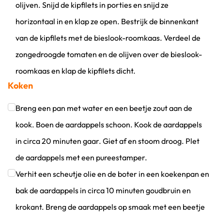
olijven. Snijd de kipfilets in porties en snijd ze
horizontaal in en klap ze open. Bestrijk de binnenkant
van de kipfilets met de bieslook-roomkaas. Verdeel de
zongedroogde tomaten en de olijven over de bieslook-
roomkaas en klap de kipfilets dicht.
Koken
Klik om dit selectievakje aan te vinken
Breng een pan met water en een beetje zout aan de
kook. Boen de aardappels schoon. Kook de aardappels
in circa 20 minuten gaar. Giet af en stoom droog. Plet
de aardappels met een pureestamper.
Klik om dit selectievakje aan te vinken
Verhit een scheutje olie en de boter in een koekenpan en
bak de aardappels in circa 10 minuten goudbruin en
krokant. Breng de aardappels op smaak met een beetje