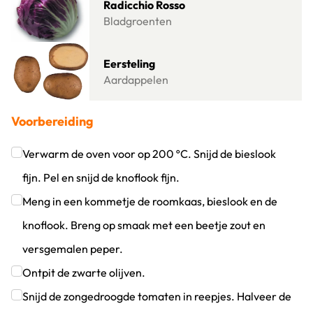
Radicchio Rosso
Bladgroenten
Lees meer over Eersteling
Eersteling
Aardappelen
Voorbereiding
Verwarm de oven voor op 200 ºC. Snijd de bieslook
fijn. Pel en snijd de knoflook fijn.
Klik om dit selectievakje aan te vinken
Meng in een kommetje de roomkaas, bieslook en de
knoflook. Breng op smaak met een beetje zout en
versgemalen peper.
Klik om dit selectievakje aan te vinken
Ontpit de zwarte olijven.
Klik om dit selectievakje aan te vinken
Snijd de zongedroogde tomaten in reepjes. Halveer de