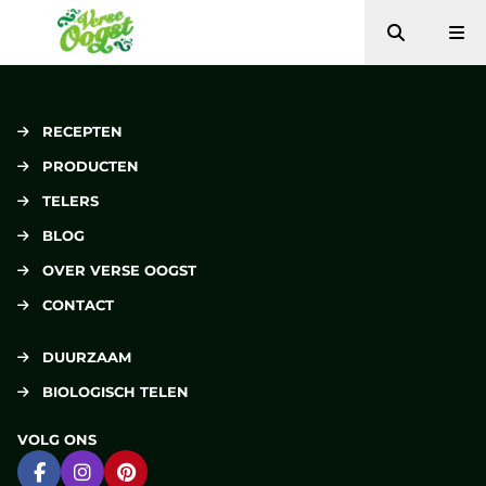
Zoeken
Me
Verse Oogst
RECEPTEN
PRODUCTEN
TELERS
BLOG
OVER VERSE OOGST
CONTACT
DUURZAAM
BIOLOGISCH TELEN
VOLG ONS
Ga naar Facebook
Ga naar Instagram
Ga naar Pinterest