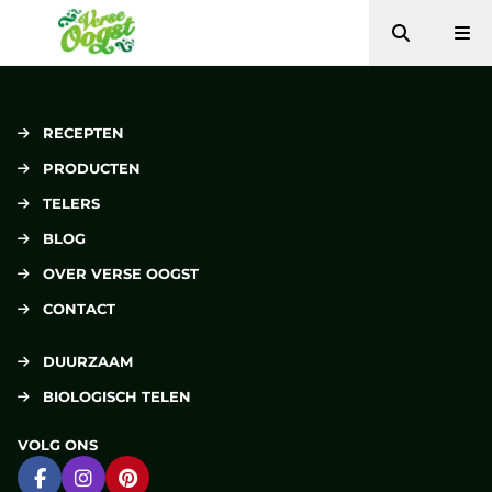
Zoeken
Me
Verse Oogst
RECEPTEN
PRODUCTEN
TELERS
BLOG
OVER VERSE OOGST
CONTACT
DUURZAAM
BIOLOGISCH TELEN
VOLG ONS
Ga naar Facebook
Ga naar Instagram
Ga naar Pinterest