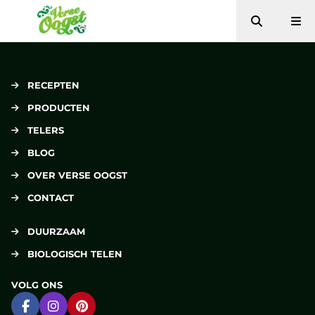
Zoeken
Me
Verse Oogst
RECEPTEN
PRODUCTEN
TELERS
BLOG
OVER VERSE OOGST
CONTACT
DUURZAAM
BIOLOGISCH TELEN
VOLG ONS
Ga naar Facebook
Ga naar Instagram
Ga naar Pinterest