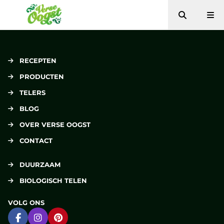
Zoeken
Me
Verse Oogst
RECEPTEN
PRODUCTEN
TELERS
BLOG
OVER VERSE OOGST
CONTACT
DUURZAAM
BIOLOGISCH TELEN
VOLG ONS
Ga naar Facebook
Ga naar Instagram
Ga naar Pinterest