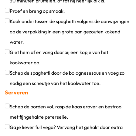
30 minuten pruttelen, of tot hij heerlijk dik is.
Klik om dit selectievakje aan te vinken
Proef en breng op smaak.
Klik om dit selectievakje aan te vinken
Kook ondertussen de spaghetti volgens de aanwijzingen
op de verpakking in een grote pan gezouten kokend
water.
Klik om dit selectievakje aan te vinken
Giet hem af en vang daarbij een kopje van het
kookwater op.
Klik om dit selectievakje aan te vinken
Schep de spaghetti door de bolognesesaus en voeg zo
nodig een scheutje van het kookwater toe.
Serveren
Klik om dit selectievakje aan te vinken
Schep de borden vol, rasp de kaas erover en bestrooi
met fijngehakte peterselie.
Klik om dit selectievakje aan te vinken
Ga je liever full vega? Vervang het gehakt door extra