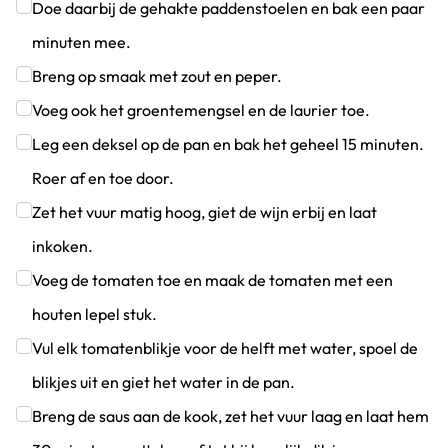
Klik om dit selectievakje aan te vinken
Doe daarbij de gehakte paddenstoelen en bak een paar
minuten mee.
Klik om dit selectievakje aan te vinken
Breng op smaak met zout en peper.
Klik om dit selectievakje aan te vinken
Voeg ook het groentemengsel en de laurier toe.
Klik om dit selectievakje aan te vinken
Leg een deksel op de pan en bak het geheel 15 minuten.
Roer af en toe door.
Klik om dit selectievakje aan te vinken
Zet het vuur matig hoog, giet de wijn erbij en laat
inkoken.
Klik om dit selectievakje aan te vinken
Voeg de tomaten toe en maak de tomaten met een
houten lepel stuk.
Klik om dit selectievakje aan te vinken
Vul elk tomatenblikje voor de helft met water, spoel de
blikjes uit en giet het water in de pan.
Klik om dit selectievakje aan te vinken
Breng de saus aan de kook, zet het vuur laag en laat hem