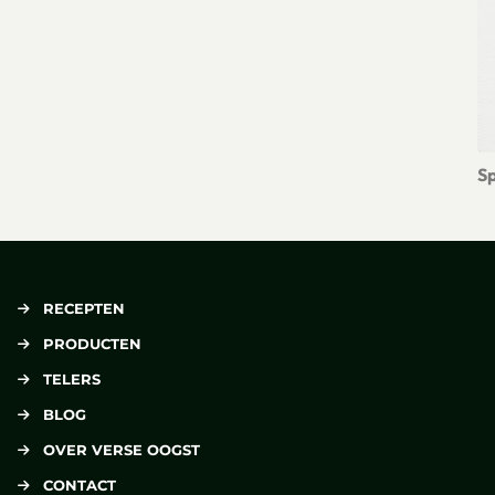
Lees meer over Pittige biefstuk met romige kool en ovenfriet
Sp
Le
RECEPTEN
PRODUCTEN
TELERS
BLOG
OVER VERSE OOGST
CONTACT