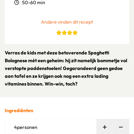
50-60 min
Andere vinden dit recept
Verras de kids met deze betoverende Spaghetti
Bolognese mét een geheim: hij zit namelijk bommetje vol
verstopte paddenstoelen! Gegarandeerd geen gedoe
aan tafel en ze krijgen ook nog een extra lading
vitamines binnen. Win-win, toch?
Ingrediënten
Persoon toe
Verw
4
personen