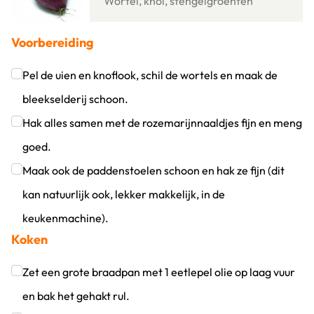
Wortel, knol, stengelgroenten
Voorbereiding
Pel de uien en knoflook, schil de wortels en maak de
bleekselderij schoon.
Klik om dit selectievakje aan te vinken
Hak alles samen met de rozemarijnnaaldjes fijn en meng
goed.
Klik om dit selectievakje aan te vinken
Maak ook de paddenstoelen schoon en hak ze fijn (dit
kan natuurlijk ook, lekker makkelijk, in de
keukenmachine).
Koken
Klik om dit selectievakje aan te vinken
Zet een grote braadpan met 1 eetlepel olie op laag vuur
en bak het gehakt rul.