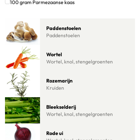
Klik om dit selectievakje aan te vinken
100
gram
Parmezaanse kaas
Klik om dit selectievakje aan te vinken
Lees meer over Paddenstoelen
Paddenstoelen
Paddenstoelen
Lees meer over Wortel
Wortel
Wortel, knol, stengelgroenten
Lees meer over Rozemarijn
Rozemarijn
Kruiden
Lees meer over Bleekselderij
Bleekselderij
Wortel, knol, stengelgroenten
Lees meer over Rode ui
Rode ui