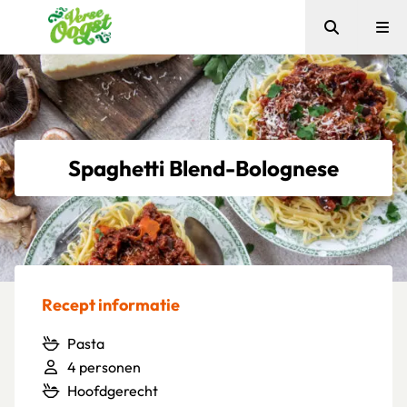
Zoeken
Me
Verse Oogst
Spaghetti Blend-Bolognese
Recept informatie
Pasta
4 personen
Hoofdgerecht