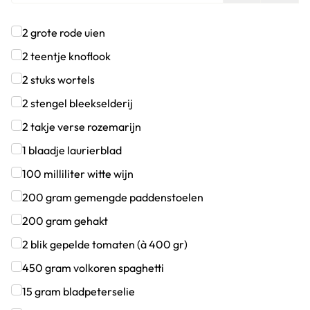
2
grote rode uien
Klik om dit selectievakje aan te vinken
2
teentje
knoflook
Klik om dit selectievakje aan te vinken
2
stuks
wortels
Klik om dit selectievakje aan te vinken
2
stengel
bleekselderij
Klik om dit selectievakje aan te vinken
2
takje
verse rozemarijn
Klik om dit selectievakje aan te vinken
1
blaadje
laurierblad
Klik om dit selectievakje aan te vinken
100
milliliter
witte wijn
Klik om dit selectievakje aan te vinken
200
gram
gemengde paddenstoelen
Klik om dit selectievakje aan te vinken
200
gram
gehakt
Klik om dit selectievakje aan te vinken
2
blik
gepelde tomaten (à 400 gr)
Klik om dit selectievakje aan te vinken
450
gram
volkoren spaghetti
Klik om dit selectievakje aan te vinken
15
gram
bladpeterselie