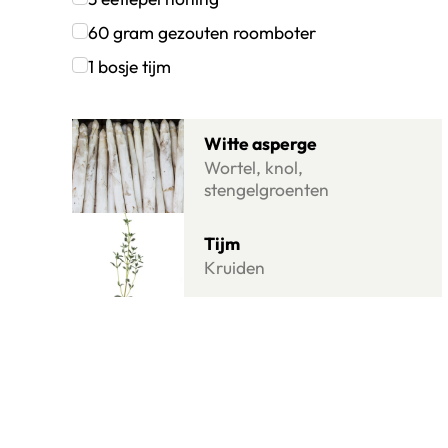
Klik om dit selectievakje aan te vinken
60
gram
gezouten roomboter
Klik om dit selectievakje aan te vinken
1
bosje
tijm
Klik om dit selectievakje aan te vinken
Lees meer over Witte asperge
Witte asperge
Wortel, knol,
stengelgroenten
Lees meer over Tijm
Tijm
Kruiden