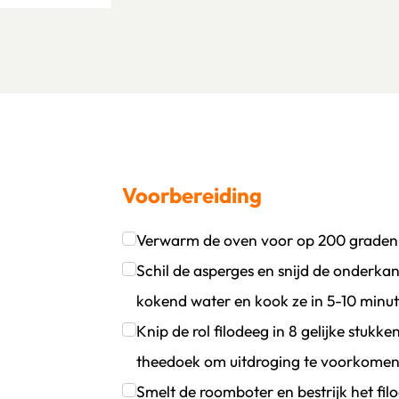
Voorbereiding
Verwarm de oven voor op 200 graden
oevoegen
wijder persoon
Klik om dit selectievakje aan te vinken
Schil de asperges en snijd de onderka
kokend water en kook ze in 5-10 minut
Klik om dit selectievakje aan te vinken
Knip de rol filodeeg in 8 gelijke stuk
theedoek om uitdroging te voorkomen
Klik om dit selectievakje aan te vinken
Smelt de roomboter en bestrijk het fil