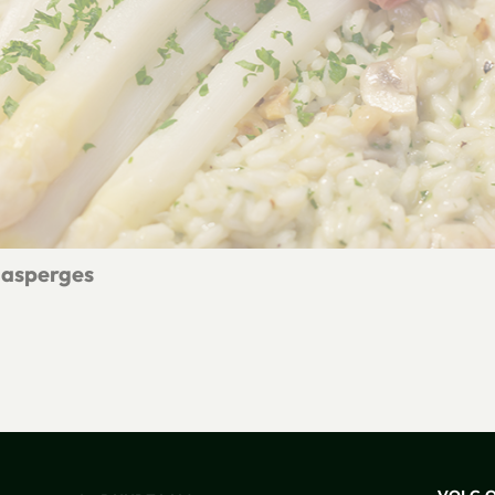
 asperges
et witte asperges