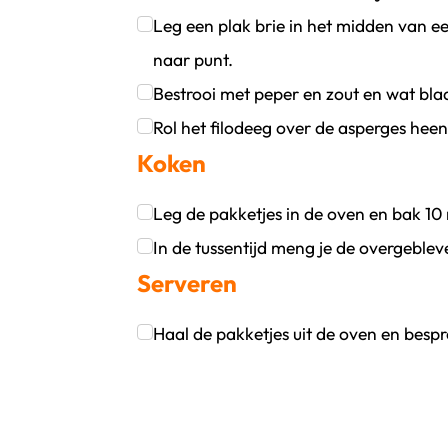
Klik om dit selectievakje aan te vinken
Leg een plak brie in het midden van ee
naar punt.
Klik om dit selectievakje aan te vinken
Bestrooi met peper en zout en wat blaa
Klik om dit selectievakje aan te vinken
Rol het filodeeg over de asperges heen 
Koken
Klik om dit selectievakje aan te vinken
Leg de pakketjes in de oven en bak 10 
Klik om dit selectievakje aan te vinken
In de tussentijd meng je de overgeble
Serveren
Klik om dit selectievakje aan te vinken
Haal de pakketjes uit de oven en besp
Klik om dit selectievakje aan te vinken