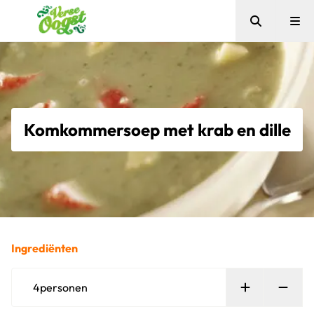
Zoeken
Me
Verse Oogst
Komkommersoep met krab en dille
Ingrediënten
Persoon toe
Verw
4
personen