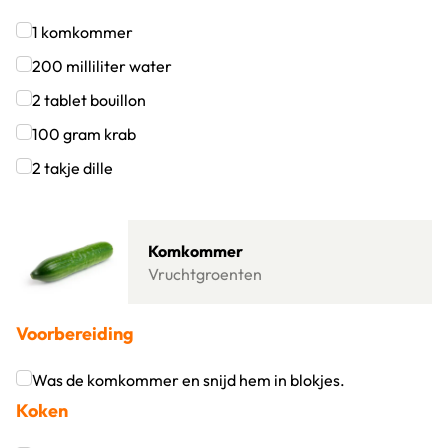
1
komkommer
Klik om dit selectievakje aan te vinken
200
milliliter
water
Klik om dit selectievakje aan te vinken
2
tablet
bouillon
Klik om dit selectievakje aan te vinken
100
gram
krab
Klik om dit selectievakje aan te vinken
2
takje
dille
Klik om dit selectievakje aan te vinken
Lees meer over Komkommer
Komkommer
Vruchtgroenten
Voorbereiding
Was de komkommer en snijd hem in blokjes.
Koken
Klik om dit selectievakje aan te vinken