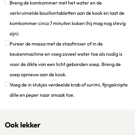
Breng de komkommer met het water en de
verkruimelde bouillontabletten aan de kook en laat de
komkommer circa 7 minuten koken (hij mag nog stevig
zijn).
Klik om dit selectievakje aan te vinken
Pureer de massa met de staafmixer of in de
keukenmachine en voeg zoveel water toe als nodig is
voor de dikte van een licht gebonden soep. Breng de
soep opnieuw aan de kook.
Klik om dit selectievakje aan te vinken
Voeg de in stukjes verdeelde krab of surimi, fijngeknipte
dille en peper naar smaak toe.
Klik om dit selectievakje aan te vinken
Ook lekker